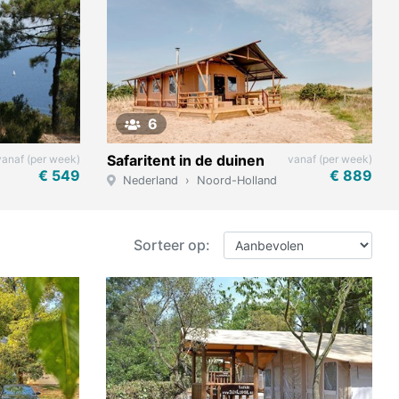
6
Safaritent in de duinen
vanaf (per week)
vanaf (per week)
€ 549
€ 889
Nederland
Noord-Holland
Texel
Sorteer op: