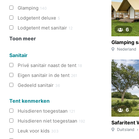
Glamping
140
Lodgetent deluxe
5
Lodgetent met sanitair
12
6
Toon meer
Nederland
Sanitair
Privé sanitair naast de tent
18
Eigen sanitair in de tent
261
Gedeeld sanitair
36
Tent kenmerken
6
Huisdieren toegestaan
121
Huisdieren niet toegestaan
192
Safaritent
Duitsland
Leuk voor kids
303