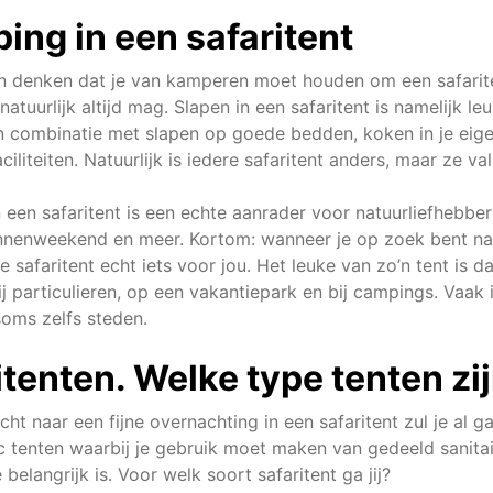
ing in een safaritent
 denken dat je van kamperen moet houden om een safaritent 
atuurlijk altijd mag. Slapen in een safaritent is namelijk l
 combinatie met slapen op goede bedden, koken in je eig
iliteiten. Natuurlijk is iedere safaritent anders, maar ze v
 een safaritent is een echte aanrader voor natuurliefhebbe
nnenweekend en meer. Kortom: wanneer je op zoek bent naar
e safaritent echt iets voor jou. Het leuke van zo’n tent is 
bij particulieren, op een vakantiepark en bij campings. Vaak
oms zelfs steden.
itenten. Welke type tenten zij
ocht naar een fijne overnachting in een safaritent zul je a
ic tenten waarbij je gebruik moet maken van gedeeld sanitai
 belangrijk is. Voor welk soort safaritent ga jij?