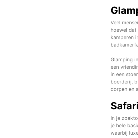
Glamp
Veel mensen
hoewel dat n
kamperen in
badkamerfac
Glamping in
een vriendi
in een stoer
boerderij, 
dorpen en s
Safar
In je zoekt
je hele bas
waarbij luxe