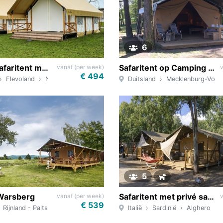
6
Glamping safaritent met prive sanitair aan het Veluwemeer
Safaritent op Camping am Blanksee in Duitsland
vanaf (per week)
€ 494
Flevoland
Nunspeet
Duitsland
Mecklenburg-Vor
5
 Warsberg
Safaritent met privé sanitair op Sardinië
vanaf (per week)
€ 539
Rijnland - Palts
Saarburg
Italië
Sardinië
Alghero