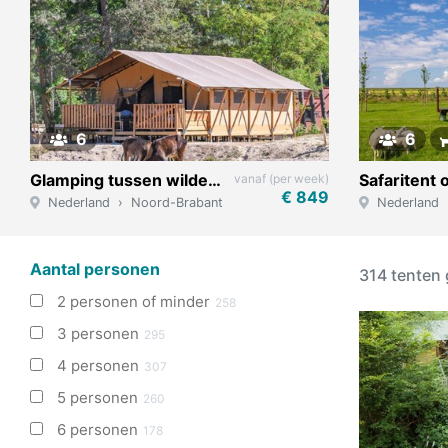
6
6
Glamping tussen wilde dieren
Safaritent
vanaf (per week)
€ 849
Nederland
Noord-Brabant
Hilvarenbeek
Nederland
Aantal personen
314 tenten
2 personen of minder
258
3 personen
295
4 personen
307
5 personen
260
6 personen
178