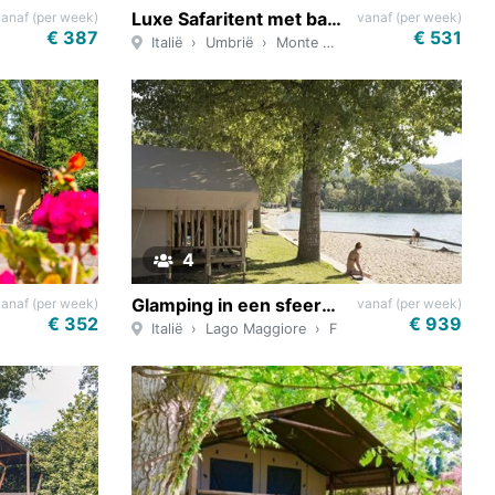
Luxe Safaritent met badkamer voor 4 personen in Umbrië
vanaf (per week)
vanaf (per week)
€ 387
€ 531
Italië
Umbrië
Monte Santa Maria Tiberina
4
Glamping in een sfeervolle Tent aan een privéstrand bij Lago Maggiore
vanaf (per week)
vanaf (per week)
€ 352
€ 939
Briare
Italië
Lago Maggiore
Feriolo di Baveno