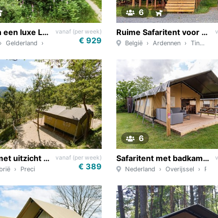
6
Glamping in een luxe Lodgetent op de Veluwe
Ruime Safaritent voor 6 personen met badkamer
vanaf (per week)
€ 929
Gelderland
Velp
België
Ardennen
Tintigny
6
Safaritent met uitzicht op de heuvels
Safaritent met badkamer in Rheeze
vanaf (per week)
€ 389
rië
Preci
Nederland
Overijssel
Rheeze