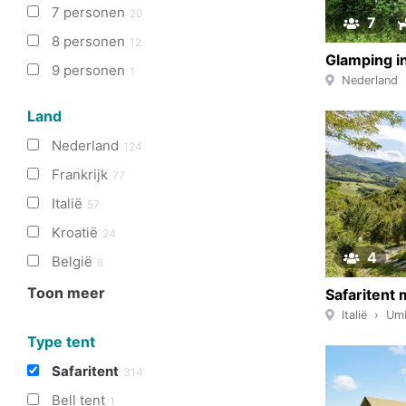
7 personen
20
7
8 personen
12
9 personen
1
Nederland
Land
Nederland
124
Frankrijk
77
Italië
57
Kroatië
24
4
België
8
Toon meer
Italië
Umb
Type tent
Safaritent
314
Bell tent
1