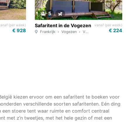
5
Safaritent in de Vogezen
vanaf (per week)
vanaf (per week)
€ 928
€ 224
ren
Frankrijk
Vogezen
Vittel
België kiezen ervoor om een safaritent te boeken voor
honderden verschillende soorten safaritenten. Eén ding
 in een stoere tent waar ruimte en comfort centraal
tent met z’n tweetjes, met het hele gezin of met een