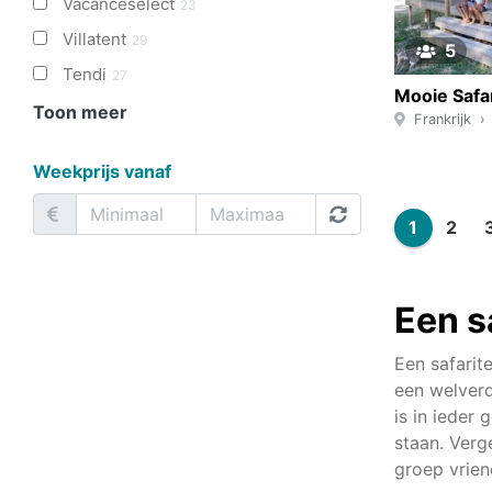
Vacanceselect
23
Villatent
29
5
Tendi
27
Toon meer
Frankrijk
Weekprijs vanaf
1
2
Een s
Een safarit
een welverd
is in ieder 
staan. Verg
groep vrien