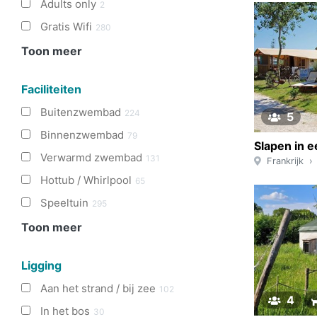
Adults only
2
Gratis Wifi
280
Toon meer
Faciliteiten
Buitenzwembad
224
5
Binnenzwembad
79
Verwarmd zwembad
131
Frankrijk
Hottub / Whirlpool
65
Speeltuin
295
Toon meer
Ligging
Aan het strand / bij zee
102
4
In het bos
30