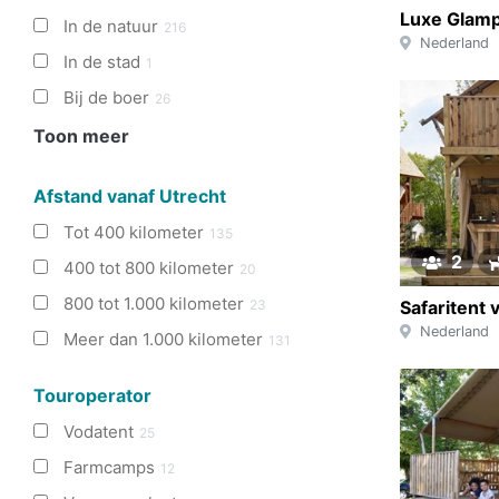
In de natuur
216
Nederland
In de stad
1
Bij de boer
26
Toon meer
Afstand vanaf Utrecht
Tot 400 kilometer
135
2
400 tot 800 kilometer
20
800 tot 1.000 kilometer
23
Nederland
Meer dan 1.000 kilometer
131
Touroperator
Vodatent
25
Farmcamps
12