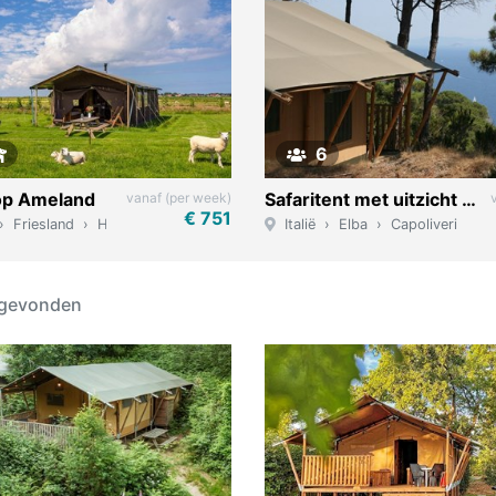
6
 op Ameland
Safaritent met uitzicht op zee
vanaf (per week)
€ 751
Friesland
Hollum
Italië
Elba
Capoliveri
 gevonden