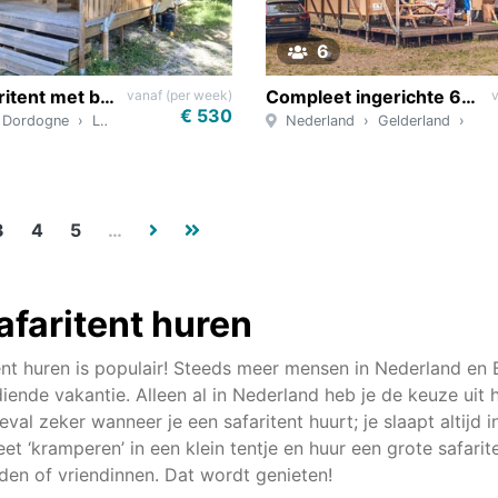
6
Mooie Safaritent met badkamer in de Dordogne
Compleet ingerichte 6-persoons safaritent met sanitair
vanaf (per week)
€ 530
Dordogne
Lissac-sur-Couze
Nederland
Gelderland
Lie
3
4
5
…
afaritent huren
ent huren is populair! Steeds meer mensen in Nederland en 
iende vakantie. Alleen al in Nederland heb je de keuze uit 
geval zeker wanneer je een safaritent huurt; je slaapt altijd
eet ‘kramperen’ in een klein tentje en huur een grote safari
den of vriendinnen. Dat wordt genieten!