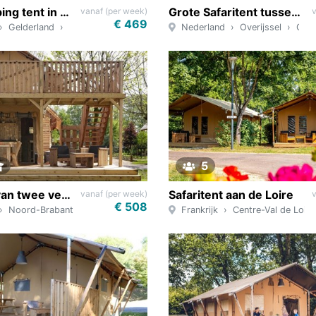
Luxe Glamping tent in de Achterhoek
Grote Safaritent tussen de bomen
vanaf (per week)
€ 469
Gelderland
Ruurlo
Nederland
Overijssel
Ommen
5
Safaritent van twee verdiepingen
Safaritent aan de Loire
vanaf (per week)
€ 508
Noord-Brabant
Uden
Frankrijk
Centre-Val de Loire