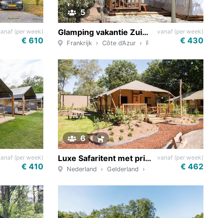
5
Glamping vakantie Zuid-Frankrijk
vanaf (per week)
vanaf (per week)
€ 610
€ 430
Frankrijk
Côte d’Azur
Roquebrune-sur-Argens
6
Luxe Safaritent met privé sanitair op de Veluwe
vanaf (per week)
vanaf (per week)
€ 410
€ 462
Nederland
Gelderland
Ede