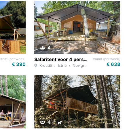
4
Safaritent voor 4 personen met badkamer
vanaf (per week)
vanaf (per week)
€ 390
€ 638
Kroatië
Istrië
Novigrad
4