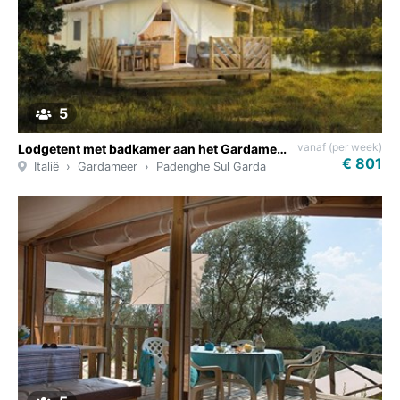
5
vanaf (per week)
Lodgetent met badkamer aan het Gardameer
€ 801
Italië
Gardameer
Padenghe Sul Garda