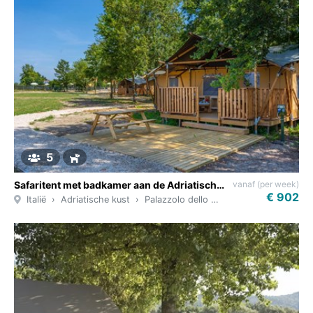
5
vanaf (per week)
Safaritent met badkamer aan de Adriatische Kust
€ 902
Italië
Adriatische kust
Palazzolo dello stella