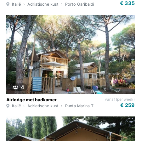
€ 335
Italië
Adriatische kust
Porto Garibaldi
4
vanaf (per week)
Airlodge met badkamer
€ 259
Italië
Adriatische kust
Punta Marina Therme