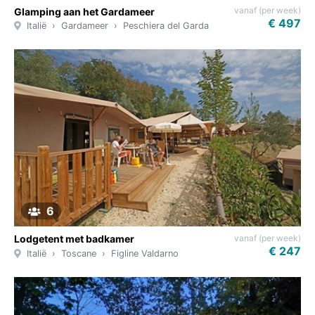
vanaf (per week)
Glamping aan het Gardameer
€ 497
Italië
Gardameer
Peschiera del Garda
6
vanaf (per week)
Lodgetent met badkamer
€ 247
Italië
Toscane
Figline Valdarno