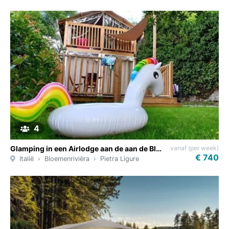
4
vanaf (per week)
Glamping in een Airlodge aan de aan de Bloemenrivièra
€ 740
Italië
Bloemenrivièra
Pietra Ligure