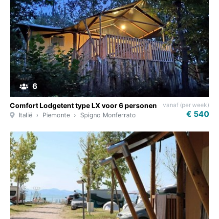
6
vanaf (per week)
Comfort Lodgetent type LX voor 6 personen
€ 540
Italië
Piemonte
Spigno Monferrato