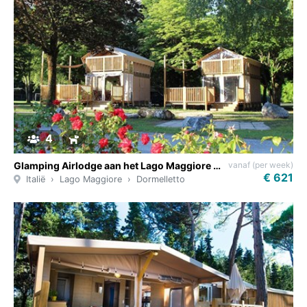
4
vanaf (per week)
Glamping Airlodge aan het Lago Maggiore in Italië
€ 621
Italië
Lago Maggiore
Dormelletto