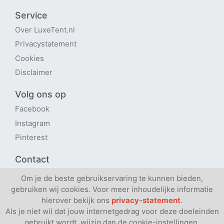
Service
Over LuxeTent
.nl
Privacystatement
Cookies
Disclaimer
Volg ons op
Facebook
Instagram
Pinterest
Contact
Contactpagina
Om je de beste gebruikservaring te kunnen bieden,
gebruiken wij cookies. Voor meer inhoudelijke informatie
Verhuren via ons platform?
hierover bekijk ons
privacy-statement
.
Als je niet wil dat jouw internetgedrag voor deze doeleinden
gebruikt wordt, wijzig dan de cookie-instellingen.