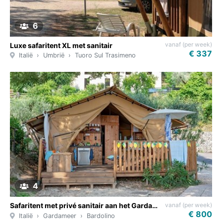
6
vanaf (per week)
Luxe safaritent XL met sanitair
€ 337
Italië
Umbrië
Tuoro Sul Trasimeno
4
vanaf (per week)
Safaritent met privé sanitair aan het Gardameer
€ 800
Italië
Gardameer
Bardolino