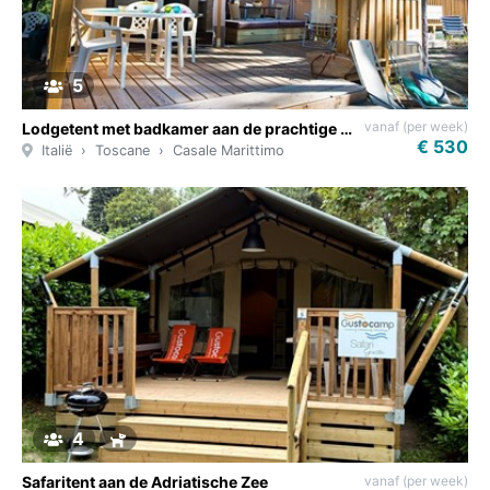
5
vanaf (per week)
Lodgetent met badkamer aan de prachtige Toscaanse kust
€ 530
Italië
Toscane
Casale Marittimo
4
vanaf (per week)
Safaritent aan de Adriatische Zee