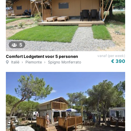
5
vanaf (per week)
Comfort Lodgetent voor 5 personen
€ 390
Italië
Piemonte
Spigno Monferrato