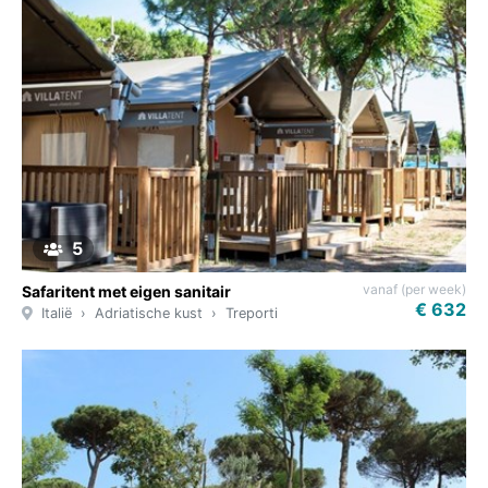
5
vanaf (per week)
Safaritent met eigen sanitair
€ 632
Italië
Adriatische kust
Treporti