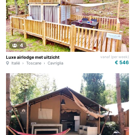
4
vanaf (per week)
Luxe airlodge met uitzicht
€ 546
Italië
Toscane
Cavriglia