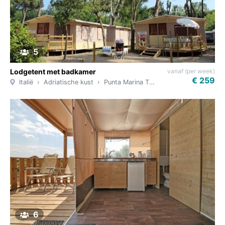
5
vanaf (per week)
Lodgetent met badkamer
€ 259
Italië
Adriatische kust
Punta Marina Therme
6