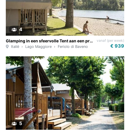
4
vanaf (per week)
Glamping in een sfeervolle Tent aan een privéstrand bij Lago Maggiore
€ 939
Italië
Lago Maggiore
Feriolo di Baveno
5