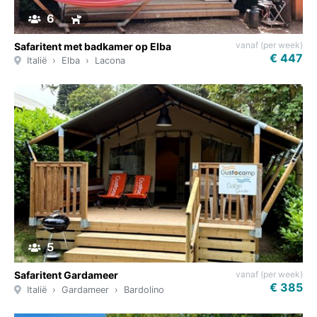
6
vanaf (per week)
Safaritent met badkamer op Elba
€ 447
Italië
Elba
Lacona
5
vanaf (per week)
Safaritent Gardameer
€ 385
Italië
Gardameer
Bardolino