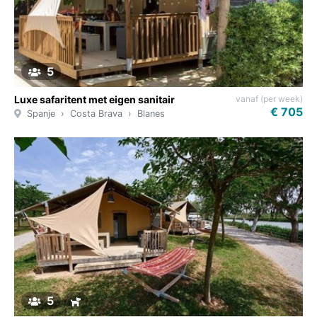
5
vanaf (per week)
Luxe safaritent met eigen sanitair
€ 705
Spanje
Costa Brava
Blanes
5