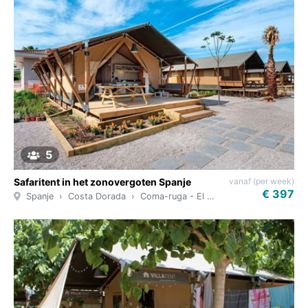
5
vanaf (per week)
Safaritent in het zonovergoten Spanje
€ 397
Spanje
Costa Dorada
Coma-ruga - El Vendrell