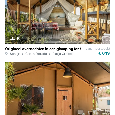
6
vanaf (per week)
Origineel overnachten in een glamping tent
€ 619
Spanje
Costa Dorada
Platja Creixell