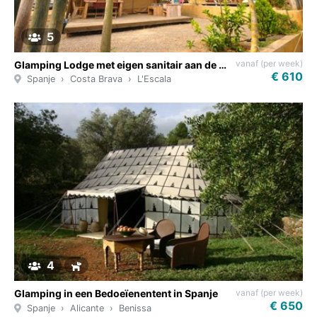
5
vanaf (per week)
Glamping Lodge met eigen sanitair aan de Costa Brava
€ 610
Spanje
Costa Brava
L'Escala
4
vanaf (per week)
Glamping in een Bedoeïenentent in Spanje
€ 650
Spanje
Alicante
Benissa