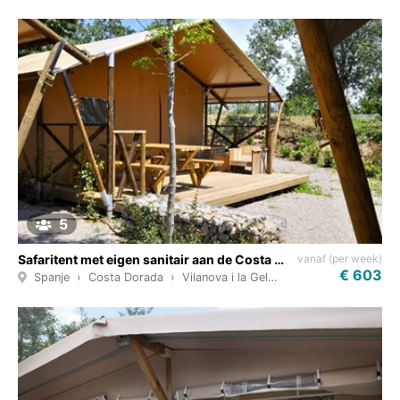
5
vanaf (per week)
Safaritent met eigen sanitair aan de Costa Brava
€ 603
Spanje
Costa Dorada
Vilanova i la Geltrú