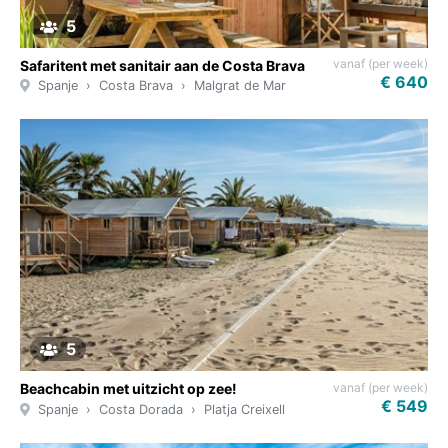
5
vanaf (per week)
Safaritent met sanitair aan de Costa Brava
€ 640
Spanje
Costa Brava
Malgrat de Mar
5
vanaf (per week)
Beachcabin met uitzicht op zee!
€ 549
Spanje
Costa Dorada
Platja Creixell