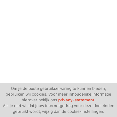
Om je de beste gebruikservaring te kunnen bieden,
gebruiken wij cookies. Voor meer inhoudelijke informatie
hierover bekijk ons
privacy-statement
.
Als je niet wil dat jouw internetgedrag voor deze doeleinden
gebruikt wordt, wijzig dan de cookie-instellingen.
vanaf