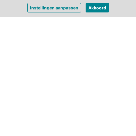
€ 279,-
Bekijk prijzen
Instellingen aanpassen
Akkoord
per week
Andere luxe tenten:
4
4
vanaf (per week)
Slapen in een Coco Suite in Toscane
Cocosuite b
€ 269
Italië
Toscane
Cavriglia
Frankrijk