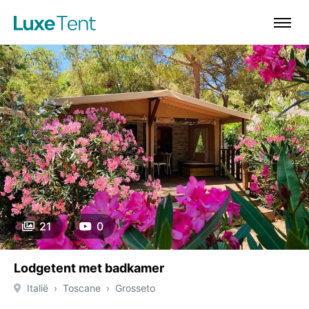
21
0
Lodgetent met badkamer
Italië
Toscane
Grosseto