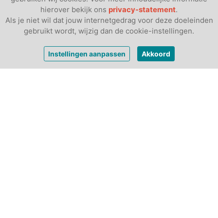
hierover bekijk ons
privacy-statement
.
Als je niet wil dat jouw internetgedrag voor deze doeleinden
gebruikt wordt, wijzig dan de cookie-instellingen.
vanaf
€ 646,-
Bekijk prijzen
Instellingen aanpassen
Akkoord
per week
Andere luxe tenten: