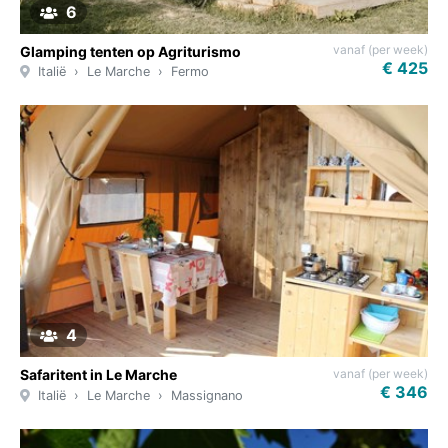
6
vanaf (per week)
Glamping tenten op Agriturismo
€ 425
Italië
Le Marche
Fermo
4
vanaf (per week)
Safaritent in Le Marche
€ 346
Italië
Le Marche
Massignano