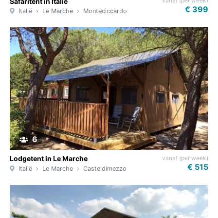
vanaf (per week)
Safaritent in Italië
€ 399
Italië
Le Marche
Monteciccardo
6
vanaf (per week)
Lodgetent in Le Marche
€ 515
Italië
Le Marche
Casteldimezzo