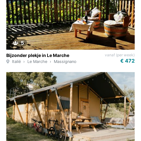
5
vanaf (per week)
Bijzonder plekje in Le Marche
€ 472
Italië
Le Marche
Massignano