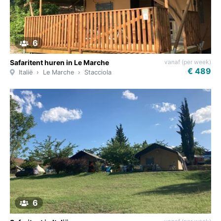
6
vanaf (per week)
Safaritent huren in Le Marche
€ 489
Italië
Le Marche
Stacciola
6