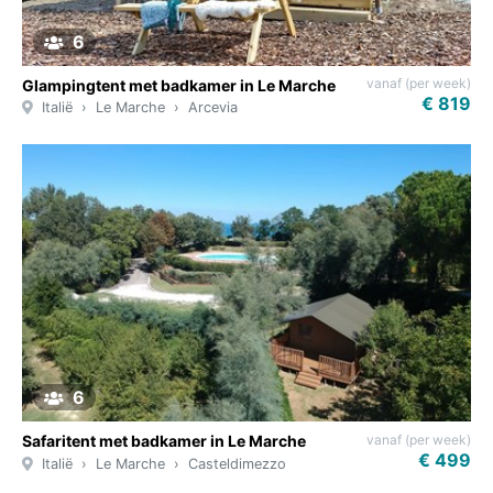
6
vanaf (per week)
Glampingtent met badkamer in Le Marche
€ 819
Italië
Le Marche
Arcevia
6
vanaf (per week)
Safaritent met badkamer in Le Marche
€ 499
Italië
Le Marche
Casteldimezzo