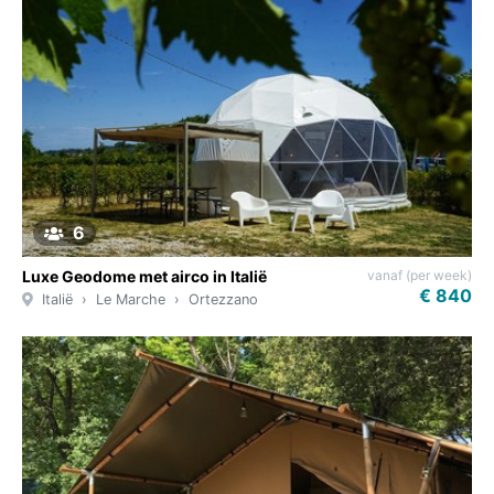
6
vanaf (per week)
Luxe Geodome met airco in Italië
€ 840
Italië
Le Marche
Ortezzano