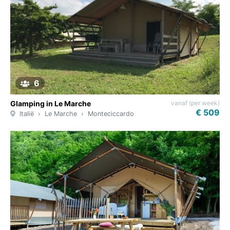
6
vanaf (per week)
Glamping in Le Marche
€ 509
Italië
Le Marche
Monteciccardo