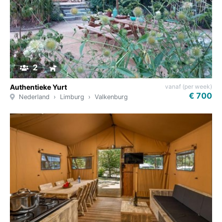
2
vanaf (per week)
Authentieke Yurt
€ 700
Nederland
Limburg
Valkenburg