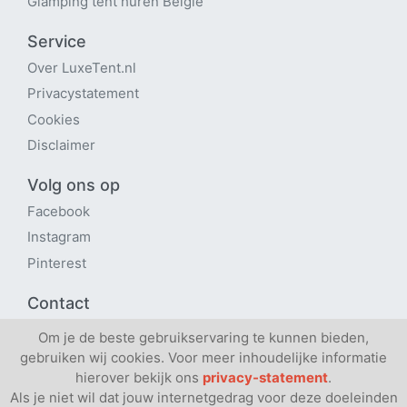
Glamping tent huren België
Service
Over LuxeTent
.nl
Privacystatement
Cookies
Disclaimer
Volg ons op
Facebook
Instagram
Pinterest
Contact
Contactpagina
Om je de beste gebruikservaring te kunnen bieden,
gebruiken wij cookies. Voor meer inhoudelijke informatie
Verhuren via ons platform?
hierover bekijk ons
privacy-statement
.
Als je niet wil dat jouw internetgedrag voor deze doeleinden