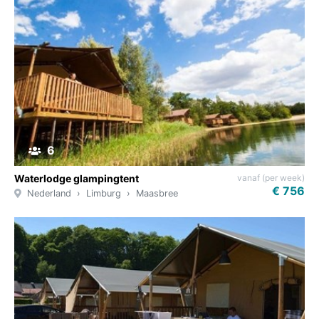
6
vanaf (per week)
Waterlodge glampingtent
€ 756
Nederland
Limburg
Maasbree