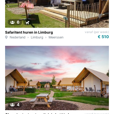
6
vanaf (per week)
Safaritent huren in Limburg
€ 510
Nederland
Limburg
Meerssen
4