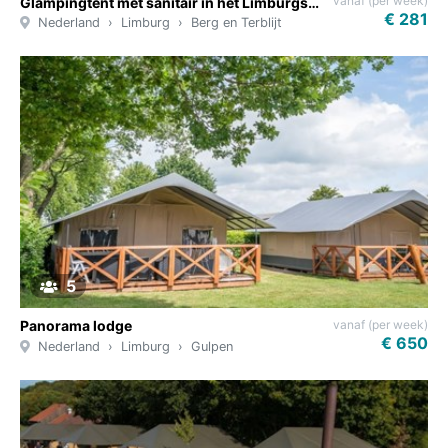
vanaf (per week)
Glampingtent met sanitair in het Limburgse heuvellandschap
€ 281
Nederland
Limburg
Berg en Terblijt
5
vanaf (per week)
Panorama lodge
€ 650
Nederland
Limburg
Gulpen