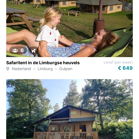
6
vanaf (per week)
Safaritent in de Limburgse heuvels
€ 649
Nederland
Limburg
Gulpen