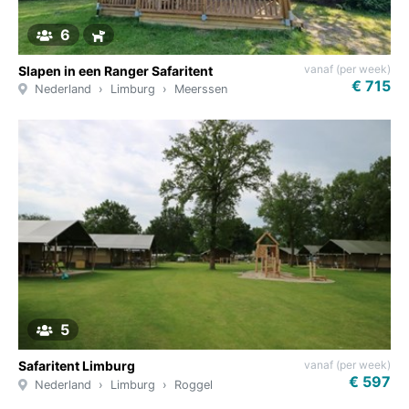
6
vanaf (per week)
Slapen in een Ranger Safaritent
€ 715
Nederland
Limburg
Meerssen
5
vanaf (per week)
Safaritent Limburg
€ 597
Nederland
Limburg
Roggel