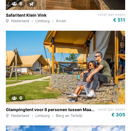
6
vanaf (per week)
Safaritent Klein Vink
€ 511
Nederland
Limburg
Arcen
6
vanaf (per week)
Glampingtent voor 6 personen tussen Maastricht en Valkenburg
€ 305
Nederland
Limburg
Berg en Terblijt