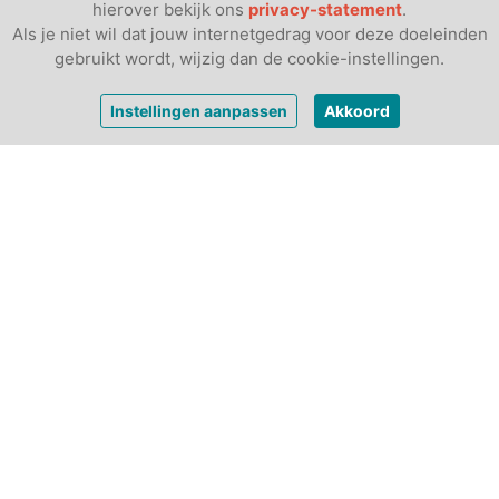
hierover bekijk ons
privacy-statement
.
Als je niet wil dat jouw internetgedrag voor deze doeleinden
gebruikt wordt, wijzig dan de cookie-instellingen.
vanaf
€ 346,-
Bekijk prijzen
Instellingen aanpassen
Akkoord
per week
Andere luxe tenten: