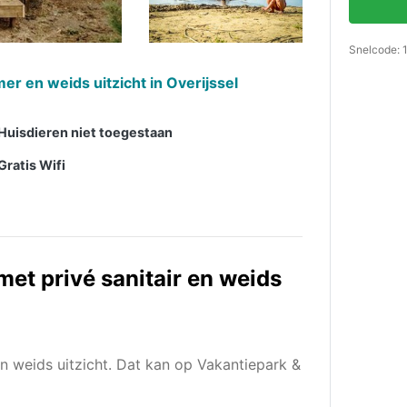
Snelcode: 
r en weids uitzicht in Overijssel
Huisdieren niet toegestaan
Gratis Wifi
met privé sanitair en weids
 weids uitzicht. Dat kan op Vakantiepark &