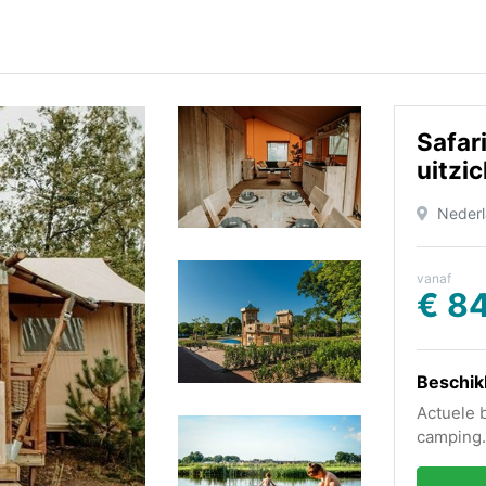
Safar
uitzic
Neder
vanaf
€ 8
Beschik
Actuele 
camping.