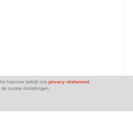
tie hierover bekijk ons
privacy-statement
.
 de cookie-instellingen.