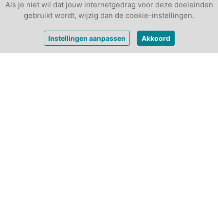
Als je niet wil dat jouw internetgedrag voor deze doeleinden
gebruikt wordt, wijzig dan de cookie-instellingen.
vanaf
€ 546,-
Bekijk prijzen
Instellingen aanpassen
Akkoord
per week
Andere luxe tenten:
7
6