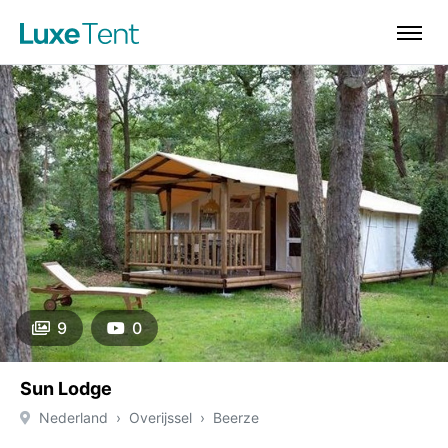
9
0
Sun Lodge
Nederland
Overijssel
Beerze