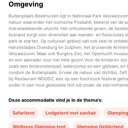
Omgeving
Buitenplaats Beekhuizen ligt in Nationaal Park Veluwezo
natuur waaronder het iconische Posbank, bekend van de p
indrukwekkende uitzicht. Het ontluikende groen, de bosb
bosrand zorgt voor diversiteit aan wandel- en fietsroutes 
park te starten. Op cultureel gebied valt ook veel te ontde
Hanzestadjes Doesburg en Zutphen, het bruisende Arnhem 
Veluwezoom. Maar ook Burgers Zoo, het Openlucht museum of
en een aanrader voor het hele gezin! Voor de kinderen zijn
zoals een blotevoetenpad, waterpomp en een glijbaan, en sta
rondom de Buitenplaats. Ervaar de natuur van dichtbij. Ze
bij Restaurant WOODZ, een op een food truck festival geïns
onder in een hout gestookte Hot tub onder de sterrenheme
Deze accommodatie vind je in de thema's:
Safaritent
Lodgetent met sanitair
Glampin
Wellness Glamping tent
Glamping Gelderland