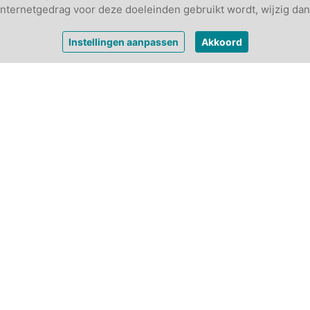
w internetgedrag voor deze doeleinden gebruikt wordt, wijzig dan
Instellingen aanpassen
Akkoord
6