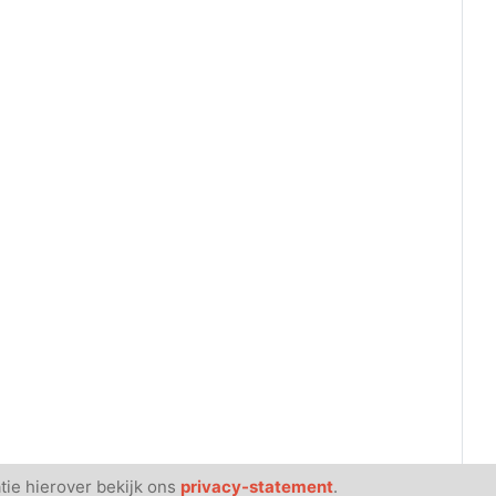
tie hierover bekijk ons
privacy-statement
.