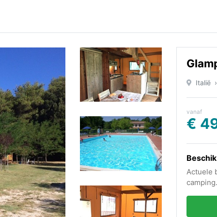
Glamp
Italië
vanaf
€ 4
Beschik
Actuele 
camping.