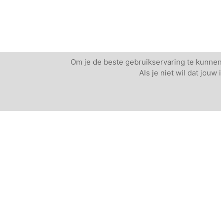
Om je de beste gebruikservaring te kunnen
Als je niet wil dat jou
Andere luxe tenten: