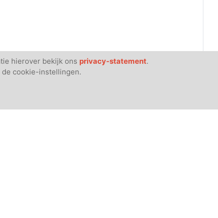
tie hierover bekijk ons
privacy-statement
.
 de cookie-instellingen.