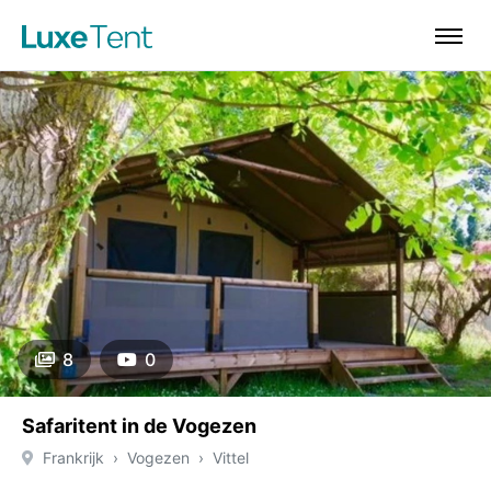
8
0
Safaritent in de Vogezen
Frankrijk
Vogezen
Vittel